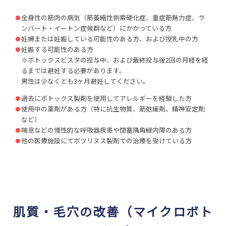
全身性の筋肉の病気（筋萎縮性側索硬化症、重症筋無力症、ラ
ンバート・イートン症候群など）にかかっている方
妊婦または妊娠している可能性のある方、および授乳中の方
妊娠する可能性のある方
※ボトックスビスタの投与中、および最終投与後2回の月経を経
るまでは避妊する必要があります。
男性は少なくとも3ヶ月避妊してください。
過去にボトックス製剤を使用してアレルギーを経験した方
使用中の薬剤がある方（特に抗生物質、筋弛緩剤、精神安定剤
など）
喘息などの慢性的な呼吸器疾患や閉塞隅角緑内障のある方
他の医療施設にてボツリヌス製剤での治療を受けている方
肌質・毛穴の改善（マイクロボト