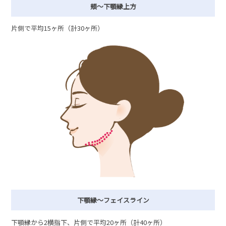
頬〜下顎縁上方
片側で平均15ヶ所（計30ヶ所）
下顎縁〜フェイスライン
下顎縁から2横指下、片側で平均20ヶ所（計40ヶ所）