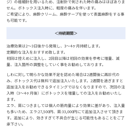
ジ）の極細針を用いるため、注射針で刺された時の痛みはほぼありま
せん。ボトックス注入時に、軽度の痛みを伴います。
ご希望により、麻酔クリーム、麻酔テープを使って表面麻酔をする事
も可能です。
＜持続期間＞
治療効果は2〜3日後から発現し、3〜4ヶ月持続します。
定期的な注入をおすすめ致します。
初回は控えめに注入し、2回目以降は初回の効果を参考に増量、減
量、注入箇所の調整をしていく事をお勧めしております。
しわに対して明らかな効果不足を認めた場合は2週間後に再診代の
み、ボトックス代は無料で追加注入いたします。2週間を過ぎますと
追加注入をお勧めできるタイミングではなくなりますので、次回の注
入時（3〜4ヶ月後）にボトックスを増量しての注入をお勧めいたし
ます。
エラ、肩につきましては個人の筋肉量により効果に差があり、注入量
も多いため、エラ:27,500円、肩:33,000円にて追加注入させて頂きま
す。追加により、効きすぎて不具合が生じる可能性もあることをご了
承下さい。