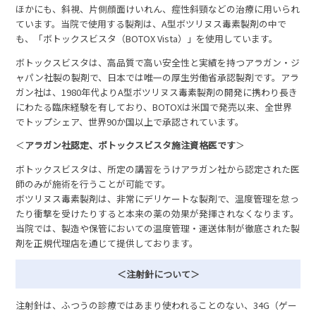
ほかにも、斜視、片側顔面けいれん、痙性斜頸などの治療に用いられ
ています。当院で使用する製剤は、A型ボツリヌス毒素製剤の中で
も、「ボトックスビスタ（BOTOX Vista）」を使用しています。
ボトックスビスタは、高品質で高い安全性と実績を持つアラガン・ジ
ャパン社製の製剤で、日本では唯一の厚生労働省承認製剤です。アラ
ガン社は、1980年代よりA型ボツリヌス毒素製剤の開発に携わり長き
にわたる臨床経験を有しており、BOTOXは米国で発売以来、全世界
でトップシェア、世界90か国以上で承認されています。
＜
アラガン社認定、ボトックスビスタ️施注資格医です
＞
ボトックスビスタは、所定の講習をうけアラガン社から認定された医
師のみが施術を行うことが可能です。
ボツリヌス毒素製剤は、非常にデリケートな製剤で、温度管理を怠っ
たり衝撃を受けたりすると本来の薬の効果が発揮されなくなります。
当院では、製造や保管においての温度管理・運送体制が徹底された製
剤を正規代理店を通じて提供しております。
＜注射針について＞
注射針は、ふつうの診療ではあまり使われることのない、34G（ゲー