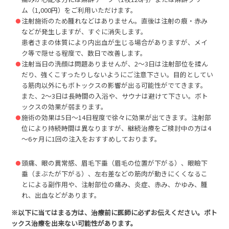
ム（1,000円）をご利用いただけます。
注射施術のため腫れなどはありません。直後は注射の痕・赤み
などが発生しますが、すぐに消失します。
患者さまの体質により内出血が生じる場合がありますが、メイ
ク等で隠せる程度で、数日で改善します。
注射当日の洗顔は問題ありませんが、2～3日は注射部位を揉ん
だり、強くこすったりしないようにご注意下さい。目的としてい
る筋肉以外にもボトックスの影響が出る可能性がでてきます。
また、2～3日は長時間の入浴や、サウナは避けて下さい。ボト
ックスの効果が弱まります。
施術の効果は5日～14日程度で徐々に効果が出てきます。注射部
位により持続時間は異なりますが、継続治療をご検討中の方は4
～6ヶ月に1回の注入をおすすめしております。
頭痛、眼の異常感、眉毛下垂（眉毛の位置が下がる）、眼瞼下
垂（まぶたが下がる）、左右差などの筋肉が動きにくくなるこ
とによる副作用や、注射部位の痛み、炎症、赤み、かゆみ、腫
れ、出血などがあります。
※以下に当てはまる方は、治療前に医師に必ずお伝えください。ボト
ックス治療を出来ない可能性があります。